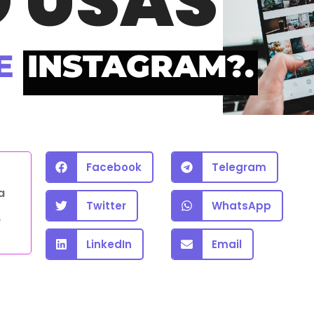
 USAS
E
INSTAGRAM?.
Facebook
Telegram
a
Twitter
WhatsApp
e
LinkedIn
Email